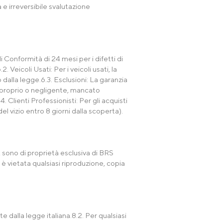
e irreversibile svalutazione
 Conformità di 24 mesi per i difetti di
Veicoli Usati: Per i veicoli usati, la
alla legge.6.3. Esclusioni: La garanzia
 improprio o negligente, mancato
 Clienti Professionisti: Per gli acquisti
el vizio entro 8 giorni dalla scoperta).
re, sono di proprietà esclusiva di BRS
 è vietata qualsiasi riproduzione, copia
e dalla legge italiana.8.2. Per qualsiasi