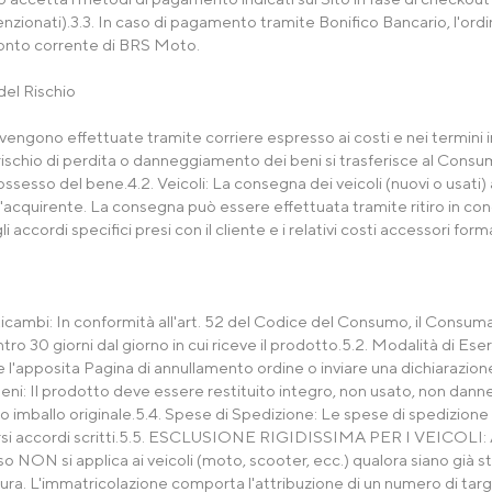
nzionati).3.3. In caso di pagamento tramite Bonifico Bancario, l'ord
 conto corrente di BRS Moto.
el Rischio
vengono effettuate tramite corriere espresso ai costi e nei termini in
l rischio di perdita o danneggiamento dei beni si trasferisce al Con
ssesso del bene.4.2. Veicoli: La consegna dei veicoli (nuovi o usati
'acquirente. La consegna può essere effettuata tramite ritiro in co
 accordi specifici presi con il cliente e i relativi costi accessori for
cambi: In conformità all'art. 52 del Codice del Consumo, il Consumato
tro 30 giorni dal giorno in cui riceve il prodotto.5.2. Modalità di Eserci
 l'apposita Pagina di annullamento ordine o inviare una dichiarazione
Beni: Il prodotto deve essere restituito integro, non usato, non danne
el suo imballo originale.5.4. Spese di Spedizione: Le spese di spedizion
ersi accordi scritti.5.5. ESCLUSIONE RIGIDISSIMA PER I VEICOLI: Ai se
o NON si applica ai veicoli (moto, scooter, ecc.) qualora siano già st
tura. L'immatricolazione comporta l'attribuzione di un numero di ta