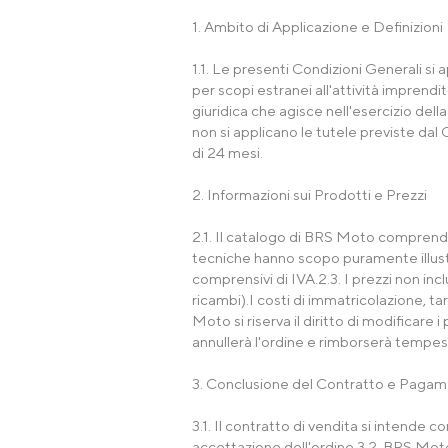
1. Ambito di Applicazione e Definizioni
1.1. Le presenti Condizioni Generali si 
per scopi estranei all'attività imprendi
giuridica che agisce nell'esercizio dell
non si applicano le tutele previste dal 
di 24 mesi.
2. Informazioni sui Prodotti e Prezzi
2.1. Il catalogo di BRS Moto comprende 
tecniche hanno scopo puramente illustra
comprensivi di IVA.2.3. I prezzi non i
ricambi).I costi di immatricolazione, tar
Moto si riserva il diritto di modificar
annullerà l'ordine e rimborserà tempes
3. Conclusione del Contratto e Paga
3.1. Il contratto di vendita si intende 
accettazione dell'ordine.3.2. BRS Moto