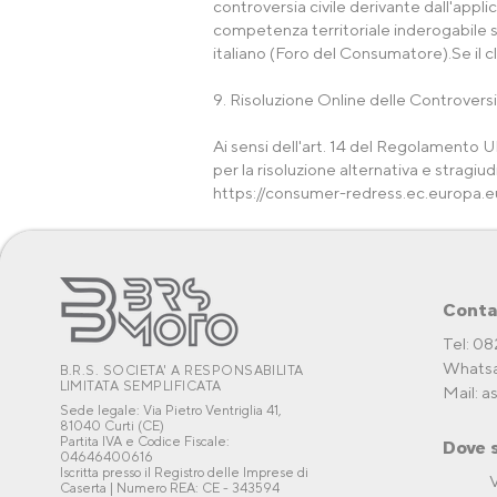
controversia civile derivante dall'appl
competenza territoriale inderogabile sp
italiano (Foro del Consumatore).Se il c
9. Risoluzione Online delle Controver
Ai sensi dell'art. 14 del Regolamento 
per la risoluzione alternativa e stragiu
https://consumer-redress.ec.europa.e
Conta
Tel: 0
Whatsa
B.R.S. SOCIETA' A RESPONSABILITA
LIMITATA SEMPLIFICATA
Mail:
a
Sede legale: Via Pietro Ventriglia 41,
81040 Curti (CE)
Partita IVA e Codice Fiscale:
Dove 
04646400616
Iscritta presso il Registro delle Imprese di
V
Caserta | Numero REA: CE - 343594