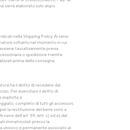
ine verrà elaborato solo dopo
dicati nella Shipping Policy. Ai sensi
sumatore soltanto nel momento in cui
) avviene tassativamente previa
ncessionaria o spedizione tramite
malizzati prima della consegna.
re ha il diritto di recedere dal
zio: Per esercitare il diritto di
 esplicita a
ggiato, completo di tutti gli accessori,
e per la restituzione del bene sono a
nsi dell'art. 59, lett. c) ed e) del
ati immatricolati presso la
rga univoco e permanente associato al