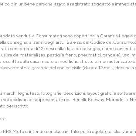
veicolo in un bene personalizzato e registrato soggetto a immediata 
i prodotti venduti a Consumatori sono coperti dalla Garanzia Legale di
 consegna, ai sensi degli artt. 128 e ss. del Codice del Consumo.6.2. 
urata concordata di 12 mesi dalla data di consegna, come consentito d
e usura dei materiali (es. pastiglie freno, pneumatici, candele), uso
escritta dalla casa madre o modifiche strutturali non autorizzate.6.4.
sclusivamente la garanzia del codice civile (durata 12 mesi, denuncia d
si marchi, loghi, testi, fotografie, descrizioni, layout grafici e softwa
se motociclistiche rappresentate (es. Benelli, Keeway, Morbidelli). Ne
o per iscritto.
nte
nte e BRS Moto si intende concluso in Italia ed è regolato esclusivament