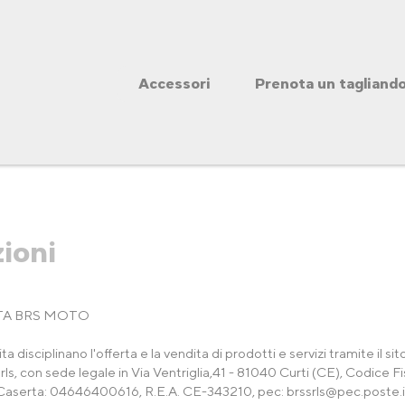
Accessori
Prenota un tagliand
ioni
TA BRS MOTO
a disciplinano l'offerta e la vendita di prodotti e servizi tramite il si
 Srls, con sede legale in Via Ventriglia,41 - 81040 Curti (CE), Codice 
di Caserta: 04646400616, R.E.A. CE-343210, pec:
brssrls@pec.poste.i