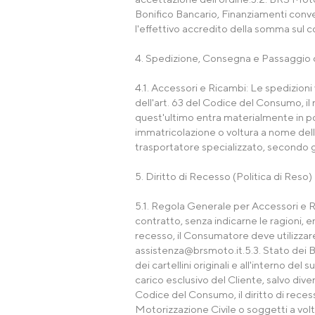
Bonifico Bancario, Finanziamenti conve
l'effettivo accredito della somma sul
4. Spedizione, Consegna e Passaggio d
4.1. Accessori e Ricambi: Le spedizioni 
dell'art. 63 del Codice del Consumo, i
quest'ultimo entra materialmente in po
immatricolazione o voltura a nome dell
trasportatore specializzato, secondo gli
5. Diritto di Recesso (Politica di Reso)
5.1. Regola Generale per Accessori e Ri
contratto, senza indicarne le ragioni, en
recesso, il Consumatore deve utilizzare
assistenza@brsmoto.it
.5.3. Stato dei 
dei cartellini originali e all'interno d
carico esclusivo del Cliente, salvo div
Codice del Consumo, il diritto di recess
Motorizzazione Civile o soggetti a vol