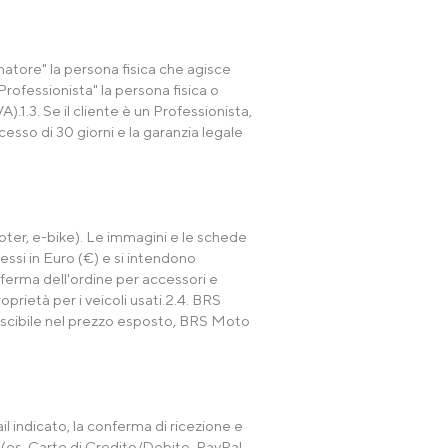
umatore" la persona fisica che agisce
Professionista" la persona fisica o
).1.3. Se il cliente è un Professionista,
cesso di 30 giorni e la garanzia legale
oter, e-bike). Le immagini e le schede
essi in Euro (€) e si intendono
nferma dell'ordine per accessori e
oprietà per i veicoli usati.2.4. BRS
onoscibile nel prezzo esposto, BRS Moto
il indicato, la conferma di ricezione e
 (es. Carte di Credito/Debito, PayPal,