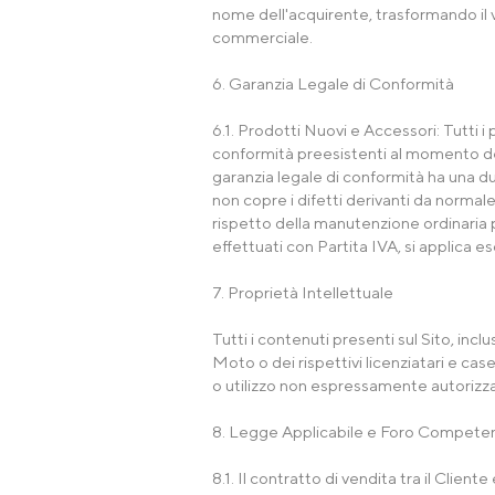
nome dell'acquirente, trasformando il 
commerciale.
6. Garanzia Legale di Conformità
6.1. Prodotti Nuovi e Accessori: Tutti 
conformità preesistenti al momento della
garanzia legale di conformità ha una d
non copre i difetti derivanti da normal
rispetto della manutenzione ordinaria pr
effettuati con Partita IVA, si applica e
7. Proprietà Intellettuale
Tutti i contenuti presenti sul Sito, inclu
Moto o dei rispettivi licenziatari e ca
o utilizzo non espressamente autorizzat
8. Legge Applicabile e Foro Compete
8.1. Il contratto di vendita tra il Clie