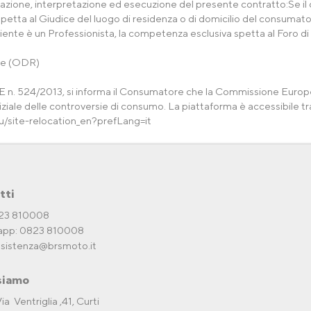
icazione, interpretazione ed esecuzione del presente contratto:Se il
etta al Giudice del luogo di residenza o di domicilio del consumatore
liente è un Professionista, la competenza esclusiva spetta al Foro di
sie (ODR)
UE n. 524/2013, si informa il Consumatore che la Commissione Europe
diziale delle controversie di consumo. La piattaforma è accessibile tr
u/site-relocation_en?prefLang=it
tti
823 810008
pp: 0823 810008
ssistenza@brsmoto.it
siamo
ia Ventriglia ,41, Curti