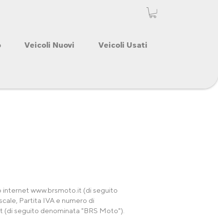
o
Veicoli Nuovi
Veicoli Usati
to internet
www.brsmoto.it
(di seguito
Fiscale, Partita IVA e numero di
t
(di seguito denominata "BRS Moto").