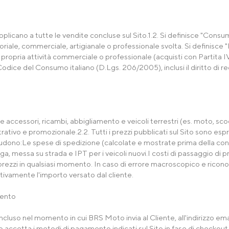
applicano a tutte le vendite concluse sul Sito.1.2. Si definisce "Cons
toriale, commerciale, artigianale o professionale svolta. Si definisce "
a propria attività commerciale o professionale (acquisti con Partita IVA
Codice del Consumo italiano (D.Lgs. 206/2005), inclusi il diritto di re
accessori, ricambi, abbigliamento e veicoli terrestri (es. moto, sco
tivo e promozionale.2.2. Tutti i prezzi pubblicati sul Sito sono espr
ncludono:Le spese di spedizione (calcolate e mostrate prima della co
ga, messa su strada e IPT per i veicoli nuovi.I costi di passaggio di pr
e i prezzi in qualsiasi momento. In caso di errore macroscopico e ric
tivamente l'importo versato dal cliente.
mento
concluso nel momento in cui BRS Moto invia al Cliente, all'indirizzo ema
 accetta i metodi di pagamento indicati sul Sito in fase di checkout