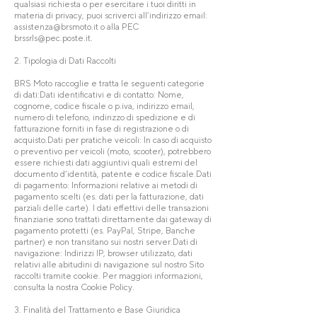
qualsiasi richiesta o per esercitare i tuoi diritti in
materia di privacy, puoi scriverci all’indirizzo email:
assistenza@brsmoto.it
o alla PEC
brssrls@pec.poste.it
.
2. Tipologia di Dati Raccolti
BRS Moto raccoglie e tratta le seguenti categorie
di dati:Dati identificativi e di contatto: Nome,
cognome, codice fiscale o p.iva, indirizzo email,
numero di telefono, indirizzo di spedizione e di
fatturazione forniti in fase di registrazione o di
acquisto.Dati per pratiche veicoli: In caso di acquisto
o preventivo per veicoli (moto, scooter), potrebbero
essere richiesti dati aggiuntivi quali estremi del
documento d’identità, patente e codice fiscale.Dati
di pagamento: Informazioni relative ai metodi di
pagamento scelti (es. dati per la fatturazione, dati
parziali delle carte). I dati effettivi delle transazioni
finanziarie sono trattati direttamente dai gateway di
pagamento protetti (es. PayPal, Stripe, Banche
partner) e non transitano sui nostri server.Dati di
navigazione: Indirizzi IP, browser utilizzato, dati
relativi alle abitudini di navigazione sul nostro Sito
raccolti tramite cookie. Per maggiori informazioni,
consulta la nostra Cookie Policy.
3. Finalità del Trattamento e Base Giuridica