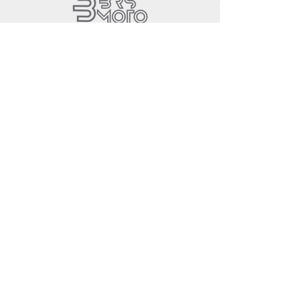
B.R.S. SOCIETA' A RESPONSABILITA
LIMITATA SEMPLIFICATA
Sede legale: Via Pietro Ventriglia 41, 81040 Curti
(CE)
Partita IVA e Codice Fiscale: 04646400616
Iscritta presso il Registro delle Imprese di
Caserta | Numero REA: CE - 343594
Capitale Sociale: € 1.500,00 i.v. (interamente
versato)
PEC: brssrls@pec.poste.it
Contatti
Tel: 0823 810008
Whatsapp:
0823 810008
Mail:
assistenza@brsmoto.it
Dove siamo
Via Ventriglia ,41, Curti (CE) , 81040