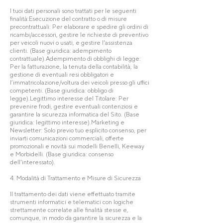
I tuoi dati personali sono trattati per le seguenti
finalità:Esecuzione del contratto o di misure
precontrattuali: Per elaborare e spedire gli ordini di
ricambi/accessori, gestire le richieste di preventivo
per veicoli nuovi o usati, e gestire l'assistenza
clienti. (Base giuridica: adempimento
contrattuale).Adempimento di obblighi di legge:
Per la fatturazione, la tenuta della contabilità, la
gestione di eventuali resi obbligatori e
l’immatricolazione/voltura dei veicoli presso gli uffici
competenti. (Base giuridica: obbligo di
legge).Legittimo interesse del Titolare: Per
prevenire frodi, gestire eventuali contenziosi e
garantire la sicurezza informatica del Sito. (Base
giuridica: legittimo interesse).Marketing e
Newsletter: Solo previo tuo esplicito consenso, per
inviarti comunicazioni commerciali, offerte
promozionali e novità sui modelli Benelli, Keeway
e Morbidelli. (Base giuridica: consenso
dell'interessato).
4. Modalità di Trattamento e Misure di Sicurezza
Il trattamento dei dati viene effettuato tramite
strumenti informatici e telematici con logiche
strettamente correlate alle finalità stesse e,
comunque, in modo da garantire la sicurezza e la