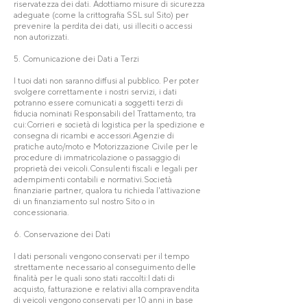
riservatezza dei dati. Adottiamo misure di sicurezza
adeguate (come la crittografia SSL sul Sito) per
prevenire la perdita dei dati, usi illeciti o accessi
non autorizzati.
5. Comunicazione dei Dati a Terzi
I tuoi dati non saranno diffusi al pubblico. Per poter
svolgere correttamente i nostri servizi, i dati
potranno essere comunicati a soggetti terzi di
fiducia nominati Responsabili del Trattamento, tra
cui:Corrieri e società di logistica per la spedizione e
consegna di ricambi e accessori.Agenzie di
pratiche auto/moto e Motorizzazione Civile per le
procedure di immatricolazione o passaggio di
proprietà dei veicoli.Consulenti fiscali e legali per
adempimenti contabili e normativi.Società
finanziarie partner, qualora tu richieda l'attivazione
di un finanziamento sul nostro Sito o in
concessionaria.
6. Conservazione dei Dati
I dati personali vengono conservati per il tempo
strettamente necessario al conseguimento delle
finalità per le quali sono stati raccolti:I dati di
acquisto, fatturazione e relativi alla compravendita
di veicoli vengono conservati per 10 anni in base