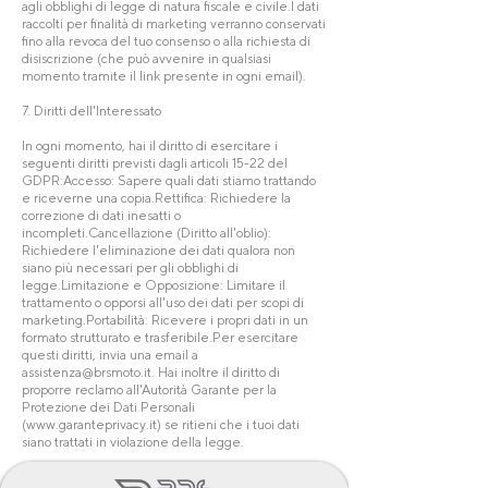
agli obblighi di legge di natura fiscale e civile.I dati
raccolti per finalità di marketing verranno conservati
fino alla revoca del tuo consenso o alla richiesta di
disiscrizione (che può avvenire in qualsiasi
momento tramite il link presente in ogni email).
7. Diritti dell'Interessato
In ogni momento, hai il diritto di esercitare i
seguenti diritti previsti dagli articoli 15-22 del
GDPR:Accesso: Sapere quali dati stiamo trattando
e riceverne una copia.Rettifica: Richiedere la
correzione di dati inesatti o
incompleti.Cancellazione (Diritto all'oblio):
Richiedere l'eliminazione dei dati qualora non
siano più necessari per gli obblighi di
legge.Limitazione e Opposizione: Limitare il
trattamento o opporsi all'uso dei dati per scopi di
marketing.Portabilità: Ricevere i propri dati in un
formato strutturato e trasferibile.Per esercitare
questi diritti, invia una email a
assistenza@brsmoto.it
. Hai inoltre il diritto di
proporre reclamo all'Autorità Garante per la
Protezione dei Dati Personali
(
www.garanteprivacy.it
) se ritieni che i tuoi dati
siano trattati in violazione della legge.