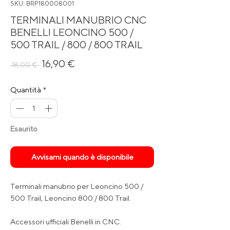
SKU: BRP180008001
TERMINALI MANUBRIO CNC
BENELLI LEONCINO 500 /
500 TRAIL / 800 / 800 TRAIL
Prezzo
Prezzo
16,90 €
 18,00 € 
regolare
scontato
Quantità
*
Esaurito
Avvisami quando è disponibile
Terminali manubrio per Leoncino 500 /
500 Trail, Leoncino 800 / 800 Trail.
Accessori ufficiali Benelli in CNC.