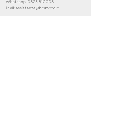
Whatsapp:
0823 810008
Mail:
assistenza@brsmoto.it
Dove siamo
Via Ventriglia ,41, Curti (CE) , 81040
Recesso dal
contratto
Invia una richiesta di recesso
per il tuo ordine.
Invia Richiesta
© 2026 By BRS SRLS
Termini & Condizioni
Privacy Policy
Shipping Policy
Refund Policy