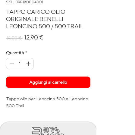
SKU: BRP180004001
TAPPO CARICO OLIO
ORIGINALE BENELLI
LEONCINO 500 / 500 TRAIL
Prezzo
Prezzo
12,90 €
 14,00 € 
regolare
scontato
Quantità
*
Aggiungi al carrello
Tappo olio per Leoncino 500 e Leoncino
500 Trail