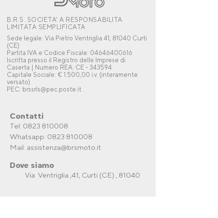
B.R.S. SOCIETA' A RESPONSABILITA
LIMITATA SEMPLIFICATA
Sede legale: Via Pietro Ventriglia 41, 81040 Curti
(CE)
Partita IVA e Codice Fiscale: 04646400616
Iscritta presso il Registro delle Imprese di
Caserta | Numero REA: CE - 343594
Capitale Sociale: € 1.500,00 i.v. (interamente
versato)
PEC: brssrls@pec.poste.it
Contatti
Tel: 0823 810008
Whatsapp:
0823 810008
Mail:
assistenza@brsmoto.it
Dove siamo
Via Ventriglia ,41, Curti (CE) , 81040