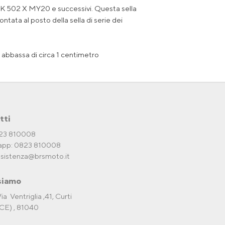
RK 502 X MY20 e successivi. Questa sella
tata al posto della sella di serie dei
 abbassa di circa 1 centimetro
tti
823 810008
pp: 0823 810008
ssistenza@brsmoto.it
siamo
ia Ventriglia ,41, Curti
CE) , 81040