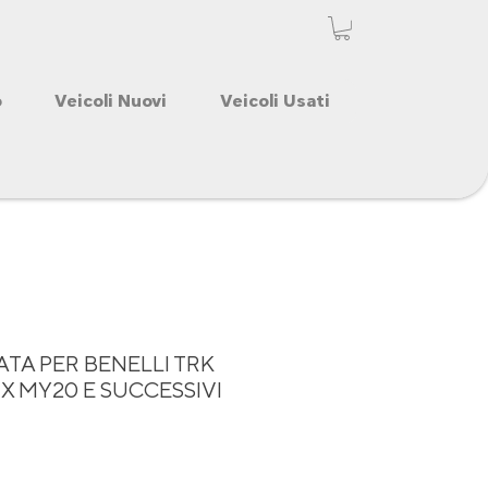
o
Veicoli Nuovi
Veicoli Usati
ATA PER BENELLI TRK
 X MY20 E SUCCESSIVI
o
Prezzo