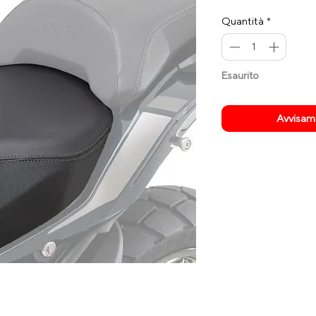
regola
Quantità
*
Esaurito
Avvisami