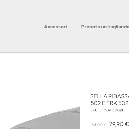
Accessori
Prenota un tagliand
SELLA RIBASS
502 E TRK 502
SKU: 51100P160021
Prezz
79,90 €
 84,00 € 