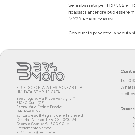
Sella ribassata per TRK 502 e T
ribassata anteriore può essere mon
MY20 e dei successivi.
Con questo prodotto la seduta si
Conta
Tel: 0
Whatsa
B.R.S. SOCIETA' A RESPONSABILITA
LIMITATA SEMPLIFICATA
Mail:
a
Sede legale: Via Pietro Ventriglia 41,
81040 Curti (CE)
Partita IVA e Codice Fiscale:
Dove 
04646400616
Iscritta presso il Registro delle Imprese di
V
Caserta | Numero REA: CE - 343594
Capitale Sociale: € 1.500,00 i.v.
(
(interamente versato)
PEC: brssrls@pec.poste.it