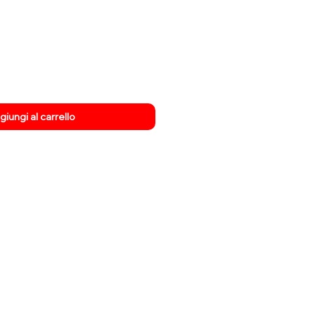
Prezzo
re
scontato
iungi al carrello