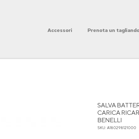
Accessori
Prenota un tagliand
SALVA BATTE
CARICA RICA
BENELLI
SKU: A180298121000