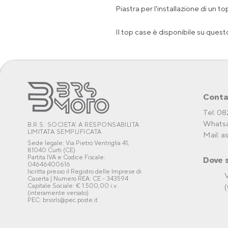
Piastra per l'installazione di un t
Il top case è disponibile su que
Conta
Tel: 0
Whatsa
B.R.S. SOCIETA' A RESPONSABILITA
LIMITATA SEMPLIFICATA
Mail:
a
Sede legale: Via Pietro Ventriglia 41,
81040 Curti (CE)
Partita IVA e Codice Fiscale:
Dove 
04646400616
Iscritta presso il Registro delle Imprese di
V
Caserta | Numero REA: CE - 343594
Capitale Sociale: € 1.500,00 i.v.
(
(interamente versato)
PEC: brssrls@pec.poste.it