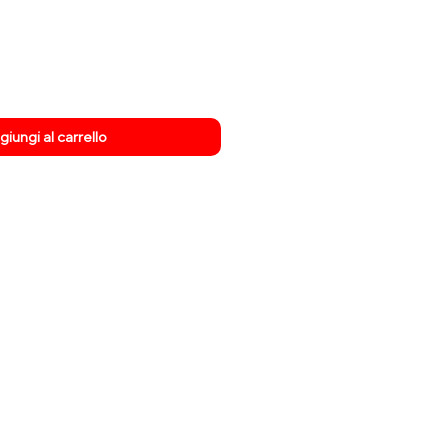
re
scontato
iungi al carrello