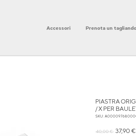
Accessori
Prenota un tagliand
PIASTRA ORIG
/ X PER BAU
SKU: A00009768000
Prezz
37,90 €
 40,00 € 