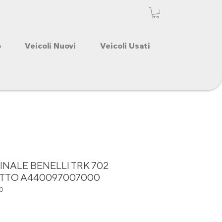
o
Veicoli Nuovi
Veicoli Usati
INALE BENELLI TRK 702
LETTO A440097007000
0
o
Prezzo