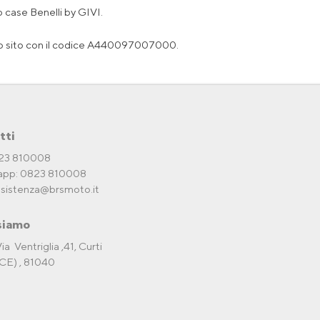
op case Benelli by GIVI.
sto sito con il codice A440097007000.
tti
823 810008
pp: 0823 810008
ssistenza@brsmoto.it
siamo
ia Ventriglia ,41, Curti
CE) , 81040