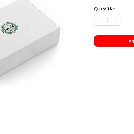
regola
Quantità
*
Agg