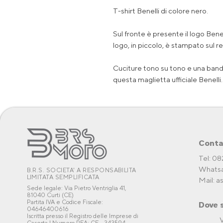
T-shirt Benelli di colore nero.
Sul fronte è presente il logo Benel
logo, in piccolo, è stampato sul re
Cuciture tono su tono e una band
questa maglietta ufficiale Benelli.
Conta
Tel: 0
Whatsa
B.R.S. SOCIETA' A RESPONSABILITA
LIMITATA SEMPLIFICATA
Mail:
a
Sede legale: Via Pietro Ventriglia 41,
81040 Curti (CE)
Partita IVA e Codice Fiscale:
Dove 
04646400616
Iscritta presso il Registro delle Imprese di
V