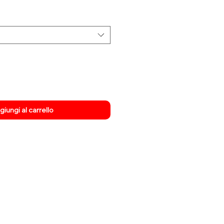
re
scontato
iungi al carrello