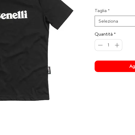
regola
Taglia
*
Seleziona
Quantità
*
Agg