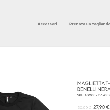
Accessori
Prenota un tagliand
MAGLIETTA T-
BENELLI NER
SKU: A00009756700
Prezz
27,90 €
 30,00 € 