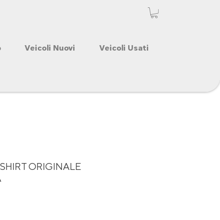
o
Veicoli Nuovi
Veicoli Usati
SHIRT ORIGINALE
A
2
o
Prezzo