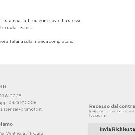
li: stampa soft touch in rilievo. Lo stesso
tro della T-shirt.
iera italiana sulla manica completano
tti
823 810008
pp: 0823 810008
Recesso dal contr
ssistenza@brsmoto.it
Invia una richiesta di recesso
tuo ordine.
siamo
Invia Richiesta
ia Ventriglia ,41, Curti