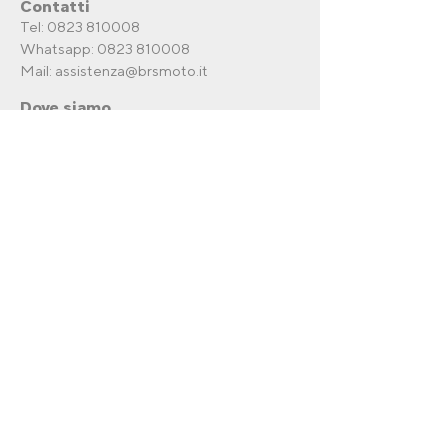
Contatti
Tel: 0823 810008
Whatsapp:
0823 810008
Mail:
assistenza@brsmoto.it
Dove siamo
Via Ventriglia ,41, Curti (CE) , 81040
Recesso dal
contratto