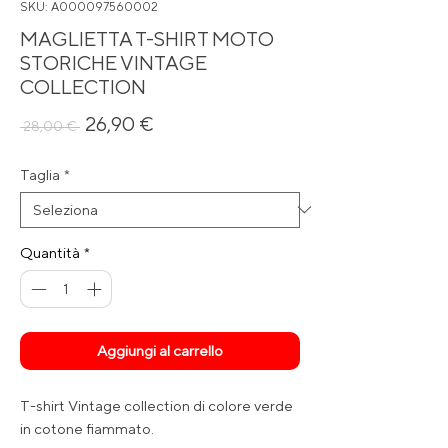
SKU: A000097560002
MAGLIETTA T-SHIRT MOTO
STORICHE VINTAGE
COLLECTION
Prezzo
Prezzo
26,90 €
 28,00 € 
regolare
scontato
Taglia
*
Quantità
*
Aggiungi al carrello
T-shirt Vintage collection di colore verde
in cotone fiammato.