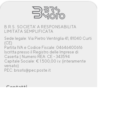
B.R.S. SOCIETA' A RESPONSABILITA
LIMITATA SEMPLIFICATA
Sede legale: Via Pietro Ventriglia 41, 81040 Curti
(CE)
Partita IVA e Codice Fiscale: 04646400616
Iscritta presso il Registro delle Imprese di
Caserta | Numero REA: CE - 343594
Capitale Sociale: € 1.500,00 i.v. (interamente
versato)
PEC: brssrls@pec.poste.it
Contatti
Tel: 0823 810008
Whatsapp:
0823 810008
Mail:
assistenza@brsmoto.it
Dove siamo
Via Ventriglia ,41, Curti (CE) , 81040