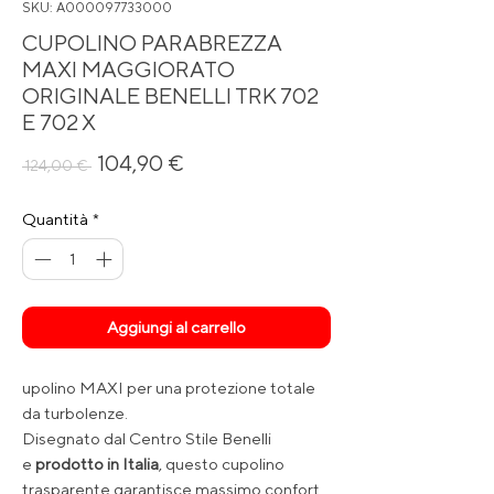
SKU: A000097733000
CUPOLINO PARABREZZA
MAXI MAGGIORATO
ORIGINALE BENELLI TRK 702
E 702 X
Prezzo
Prezzo
104,90 €
 124,00 € 
regolare
scontato
Quantità
*
Aggiungi al carrello
upolino MAXI per una protezione totale
da turbolenze.
Disegnato dal Centro Stile Benelli
e
prodotto in Italia
, questo cupolino
trasparente garantisce massimo confort