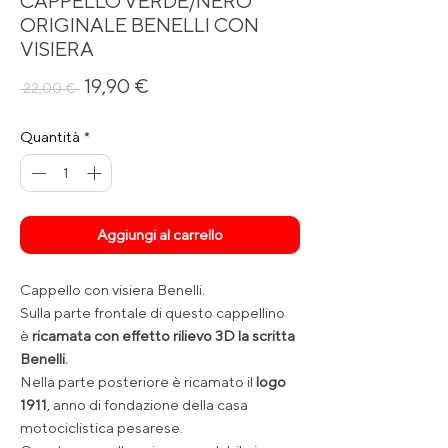
CAPPELLO VERDE/NERO
ORIGINALE BENELLI CON
VISIERA
Prezzo
Prezzo
19,90 €
 22,00 € 
regolare
scontato
Quantità
*
Aggiungi al carrello
Cappello con visiera Benelli.
Sulla parte frontale di questo cappellino
è
ricamata con effetto rilievo 3D la scritta
Benelli.
Nella parte posteriore è ricamato il
logo
1911
, anno di fondazione della casa
motociclistica pesarese.