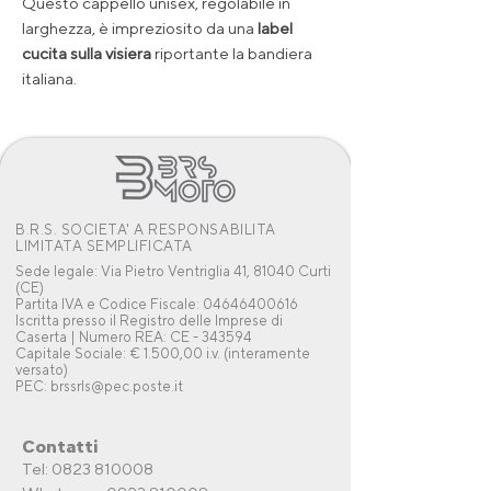
Questo cappello unisex, regolabile in
larghezza, è impreziosito da una
label
cucita sulla visiera
riportante la bandiera
italiana.
B.R.S. SOCIETA' A RESPONSABILITA
LIMITATA SEMPLIFICATA
Sede legale: Via Pietro Ventriglia 41, 81040 Curti
(CE)
Partita IVA e Codice Fiscale: 04646400616
Iscritta presso il Registro delle Imprese di
Caserta | Numero REA: CE - 343594
Capitale Sociale: € 1.500,00 i.v. (interamente
versato)
PEC: brssrls@pec.poste.it
Contatti
Tel: 0823 810008