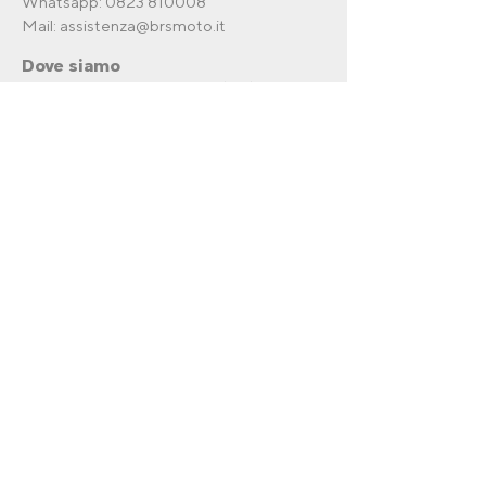
Whatsapp:
0823 810008
Mail:
assistenza@brsmoto.it
Dove siamo
Via Ventriglia ,41, Curti (CE) , 81040
Recesso dal
contratto
Invia una richiesta di recesso
per il tuo ordine.