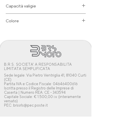
Capacità valigie
18 Litri
Colore
Nero
B.R.S. SOCIETA' A RESPONSABILITA
LIMITATA SEMPLIFICATA
Sede legale: Via Pietro Ventriglia 41, 81040 Curti
(CE)
Partita IVA e Codice Fiscale: 04646400616
Iscritta presso il Registro delle Imprese di
Caserta | Numero REA: CE - 343594
Capitale Sociale: € 1.500,00 i.v. (interamente
versato)
PEC: brssrls@pec.poste.it
Contatti
Tel: 0823 810008