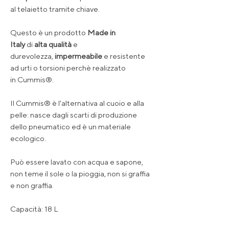
al telaietto tramite chiave.
Questo è un prodotto
Made in
Italy
di
alta qualità
e
durevolezza,
impermeabile
e resistente
ad urti o torsioni perchè realizzato
in Cummis®.
Il Cummis® è l'alternativa al cuoio e alla
pelle: nasce dagli scarti di produzione
dello pneumatico ed è un materiale
ecologico.
Può essere lavato con acqua e sapone,
non teme il sole o la pioggia, non si graffia
e non graffia.
Capacità: 18 L