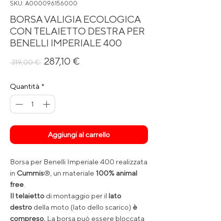
SKU: A000096156000
BORSA VALIGIA ECOLOGICA
CON TELAIETTO DESTRA PER
BENELLI IMPERIALE 400
Prezzo
Prezzo
287,10 €
 319,00 € 
regolare
scontato
Quantità
*
Aggiungi al carrello
Borsa per Benelli Imperiale 400 realizzata
in
Cummis
®, un materiale
100% animal
free
.
Il telaietto
di montaggio per il
lato
destro
della moto (lato dello scarico)
è
compreso.
La borsa può essere bloccata