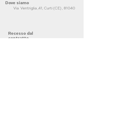
Dove siamo
Via Ventriglia ,41, Curti (CE) , 81040
Recesso dal
contratto
Invia una richiesta di recesso
per il tuo ordine.
Invia Richiesta
© 2026 By BRS SRLS
Termini & Condizioni
Privacy Policy
Shipping Policy
Refund Policy
Cookie Policy